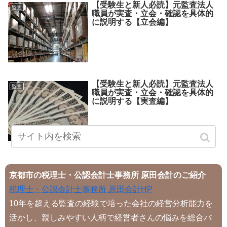
【受験生と新人必読】元監査法人
監査
職員が実査・立会・確認を具体的
に説明する【立会編】
【受験生と新人必読】元監査法人
監査
職員が実査・立会・確認を具体的
に説明する【実査編】
京都市の税理士・公認会計士事務所 原田会計のご紹介
税理士・公認会計士事務所 原田会計HP
10年を超える監査の経験で培った会社の経営分析能力を
活かし、親しみやすい人柄で経営者さんの悩みを総合バ