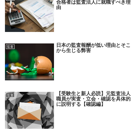
合格者は監査法人に就職すべき理
由
日本の監査報酬が低い理由とそこ
監査
から生じる弊害
【受験生と新人必読】元監査法人
監査
職員が実査・立会・確認を具体的
に説明する【確認編】