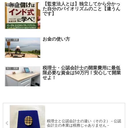
【監査法人とは】独立してから分かっ
独立・開業
た自分のバイオリズムのこと【違うん
です】
お金の使い方
独立・開業
税理士・公認会計士の開業費用に最低
独立・開業
限必要な資金は50万円！安心して開業
せよ！
税理士と公認会計士の違い（その２）－公認
会計士の本業は税務じゃありません－