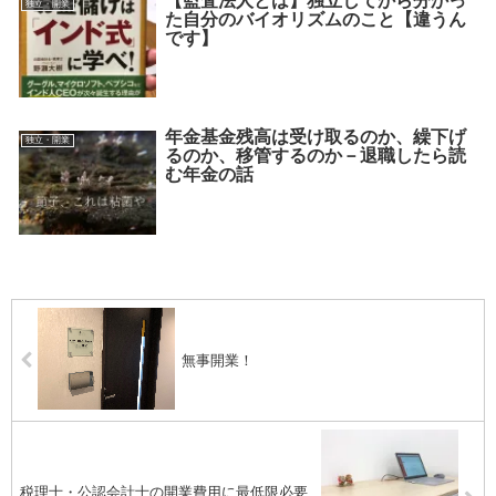
【監査法人とは】独立してから分かっ
独立・開業
た自分のバイオリズムのこと【違うん
です】
年金基金残高は受け取るのか、繰下げ
独立・開業
るのか、移管するのか－退職したら読
む年金の話
無事開業！
税理士・公認会計士の開業費用に最低限必要