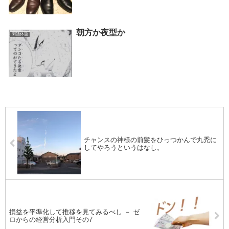
朝方か夜型か
閑話休題
チャンスの神様の前髪をひっつかんで丸禿に
してやろうというはなし。
損益を平準化して推移を見てみるべし － ゼ
ロからの経営分析入門その7