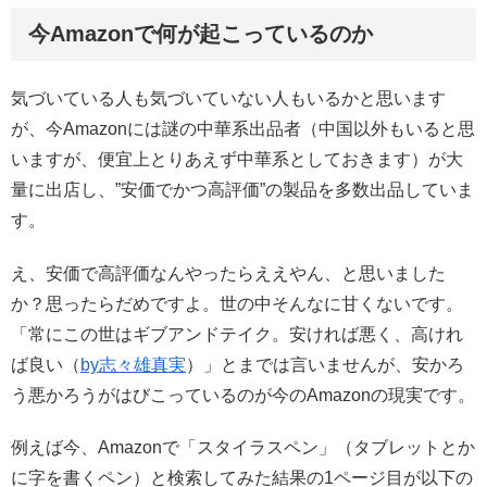
今Amazonで何が起こっているのか
気づいている人も気づいていない人もいるかと思います
が、今Amazonには謎の中華系出品者（中国以外もいると思
いますが、便宜上とりあえず中華系としておきます）が大
量に出店し、”安価でかつ高評価”の製品を多数出品していま
す。
え、安価で高評価なんやったらええやん、と思いました
か？思ったらだめですよ。世の中そんなに甘くないです。
「常にこの世はギブアンドテイク。安ければ悪く、高けれ
ば良い（
by志々雄真実
）」とまでは言いませんが、安かろ
う悪かろうがはびこっているのが今のAmazonの現実です。
例えば今、Amazonで「スタイラスペン」（タブレットとか
に字を書くペン）と検索してみた結果の1ページ目が以下の